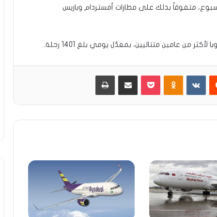
1482 رحلة يومية خلال أسبوع، متفوقاً بذلك على مطارات أمستردام وباريس
يست
Odnoklassniki
بوكيت
مشاركة عبر البريد
طباعة