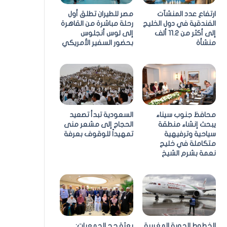
ارتفاع عدد المنشآت
مصر للطيران تطلق أول
الفندقية في دول الخليج
رحلة مباشرة من القاهرة
إلى أكثر من 11.2 ألف
إلى لوس أنجلوس
منشأة
بحضور السفير الأمريكي
محافظ جنوب سيناء
السعودية تبدأ تصعيد
يبحث إنشاء منطقة
الحجاج إلى مشعر منى
سياحية وترفيهية
تمهيداً للوقوف بعرفة
متكاملة في خليج
نعمة بشرم الشيخ
الخطوط الجوية المغربية
بعثة حج الجمعيات: