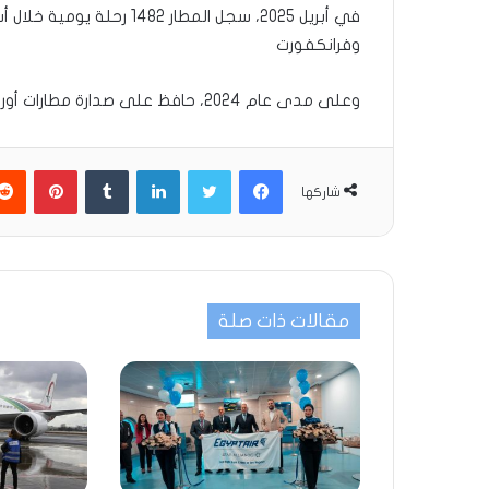
في أبريل 2025، سجل المطار 
وفرانكفورت
وعلى مدى عام 2024، حافظ على صدارة مطارات أوروبا لأكثر من عامين متتاليين، بمعدّل يومي بلغ 1401 رحلة.
فيسبوك
تويتر
لينكدإن
بينتير
شاركها
مقالات ذات صلة