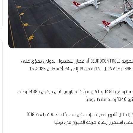
أظهر تقرير صادر عن المنظمة الأوروبية لأمن الملاحة الجوية (EUROCONTROL) أن مطار إسطنبول الدولي تفوّق على
جميع نظرائه في أوروبا بعد أن سجل معدلًا يوميًا بلغ 1635 رحلة خلال الفترة من 18 إلى 24 أغسطس 2025، ما
وفي تفاصيل التصنيف، حلّ في المرتبة التالية مطار أمستردام بـ1450 رحلة يومياً، تلاه باريس شارل ديغول بـ1432 رحلة،
ولا يقتصر الأمر على ذلك، فقد شهد المطار زخمًا متكررًا خلال أشهر الصيف، إذ سجّل مسبقًا معدلات بلغت 1612