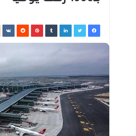
فيسبوك
تويتر
لينكدإن
بينتيريست