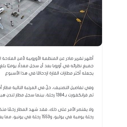
يجعله أكثر مطارات القارة ازدحامًا في هذا الأسبوع
ثم فرانكفورت بـ1384 رحلة، بينما سجل مطار لندن هيثرو 1346 رحلة فقط يومياً
رحلة يومية في يوليو، و1553 رحلة في يونيو، مما يعكس استمرار ارتفاع حركة الطيران في تركيا