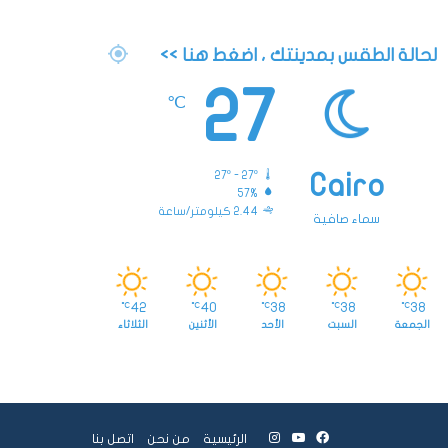
لحالة الطقس بمدينتك ، اضغط هنا >>
27
℃
27º - 27º
Cairo
57%
2.44 كيلومتر/ساعة
سماء صافية
42
40
38
38
38
℃
℃
℃
℃
℃
الجمعة
السبت
الأحد
الأثنين
الثلاثاء
فيسبوك
يوتيوب
انستقرام
الرئيسية
من نحن
اتصل بنا