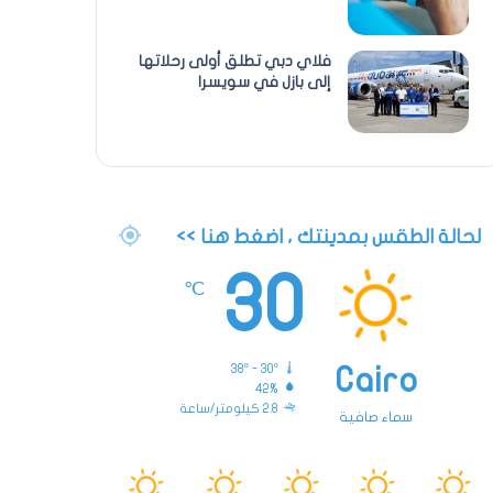
فلاي دبي تطلق أولى رحلاتها
إلى بازل في سويسرا
لحالة الطقس بمدينتك ، اضغط هنا >>
30
℃
38º - 30º
Cairo
42%
2.8 كيلومتر/ساعة
سماء صافية