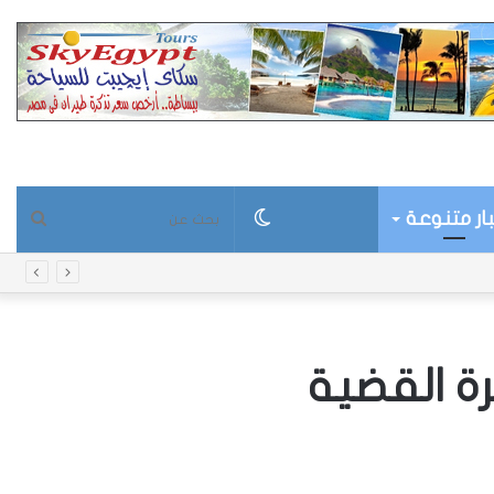
ار متنوعة
الوضع
بحث
المظلم
عن
ة القضية