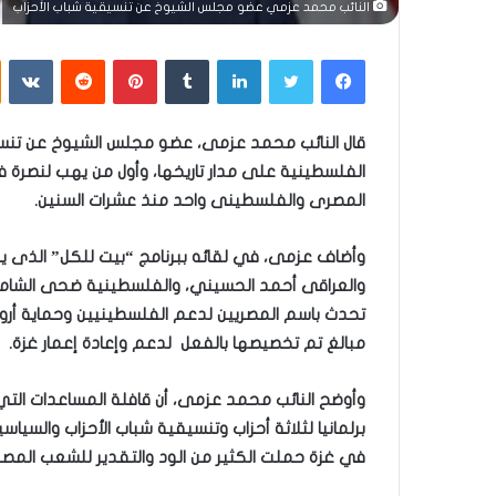
النائب محمد عزمي عضو مجلس الشيوخ عن تنسيقية شباب الأحزاب
فيسبوك
تويتر
لينكدإن
بينتيريست
قال النائب محمد عزمى، عضو مجلس الشيوخ عن تنسيقية
الفلسطينية على مدار تاريخها، وأول من يهب لنصرة ف
المصرى والفلسطينى واحد منذ عشرات السنين.
وأضاف عزمى، في لقائه ببرنامج “بيت للكل” الذى يق
والعراقى أحمد الحسيني، والفلسطينية ضحى الشامى، 
تحدث باسم المصريين لدعم الفلسطينيين وحماية أروا
مبالغ تم تخصيصها بالفعل لدعم وإعادة إعمار غزة.
برلمانيا لثلاثة أحزاب وتنسيقية شباب الأحزاب والسيا
في غزة حملت الكثير من الود والتقدير للشعب المصر