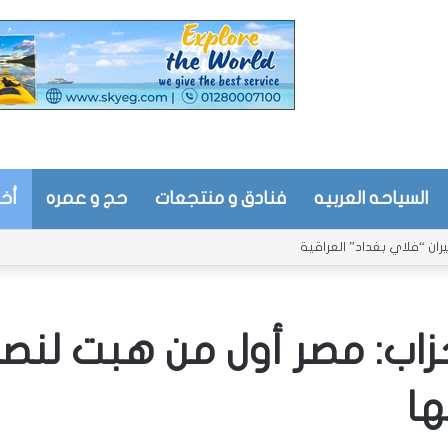
السياحه العربيه
فنادق و منتجعات
حج و عمره
أخب
ن “فلاي بغداد” العراقية
زاب: مصر أول من هبت لنصر
ها