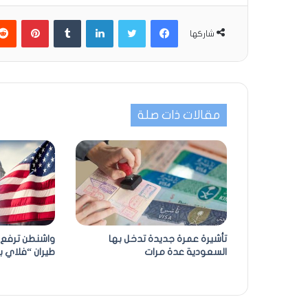
فيسبوك
تويتر
لينكدإن
بينتير
شاركها
مقالات ذات صلة
تأشيرة عمرة جديدة تدخل بها
واشنطن ترفع 
السعودية عدة مرات
طيران “فلاي بغ