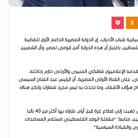
Odnoklassniki
بوكيت
 شباب الأحزاب، إن الدولة المصرية الداعم الأول للقضية
لسطين، باعتبار أن هذه الدولة أمن قومى لمصر، وأن الشعبين
دمه الإعلاميون شافكي المنيرى والأردنى حازم رحاحله،
على القناة الأولى المصرية، أن الرئيس عبد الفتاح السيسى
ح هؤلاء الأشقاء، وما تحدث به ليس مجرد شعارات ولكن هناك
وأوضح النائب محمد عزمى، أن قافلة المساعدات التي ذهبت إلى قطاع غزة قبل أيام، شارك بها أكثر من 40 نائبا
سيين، متابعا: “مقابلة الوفد الفلسطيني لاستلام المساعدات
ى والقيادة السياسية”.