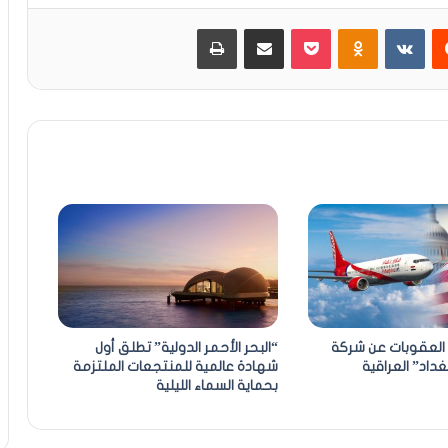
يست
Odnoklassniki
بوكيت
مشاركة عبر البريد
طباعة
العقوبات عن شركة
“البحر الأحمر الدولية” تطلق أول
داد” العراقية
شهادة عالمية للمنتجعات الملتزمة
بحماية السماء الليلية