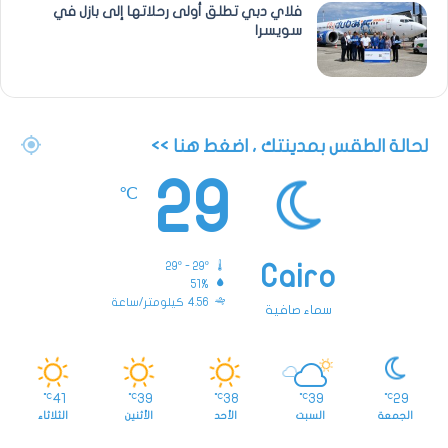
فلاي دبي تطلق أولى رحلاتها إلى بازل في
سويسرا
لحالة الطقس بمدينتك ، اضغط هنا >>
29
℃
29º - 29º
Cairo
51%
4.56 كيلومتر/ساعة
سماء صافية
41
39
38
39
29
℃
℃
℃
℃
℃
الجمعة
السبت
الأحد
الأثنين
الثلاثاء