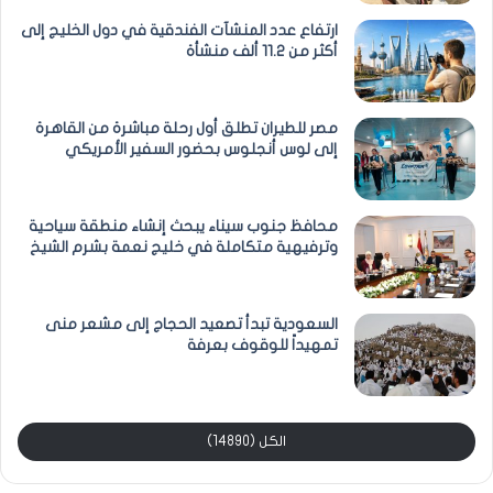
ارتفاع عدد المنشآت الفندقية في دول الخليج إلى
أكثر من 11.2 ألف منشأة
مصر للطيران تطلق أول رحلة مباشرة من القاهرة
إلى لوس أنجلوس بحضور السفير الأمريكي
محافظ جنوب سيناء يبحث إنشاء منطقة سياحية
وترفيهية متكاملة في خليج نعمة بشرم الشيخ
السعودية تبدأ تصعيد الحجاج إلى مشعر منى
تمهيداً للوقوف بعرفة
الكل (14890)