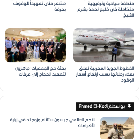
منطقة سياحية وترفيهية
مشعر منى تمهيداً للوقوف
متكاملة في خليج نعمة بشرم
بعرفة
الشيخ
الخطوط الجوية المغربية تعلق
بعثة حج الجمعيات: جاهزون
بعض رحلاتها بسبب ارتفاع أسعار
لتصعيد الحجاج إلى عرفات
الوقود
بواسطة ِAhmed El-Kadi
النجم العالمي جيسون ستاثام وزوجته في زيارة
الأهرامات