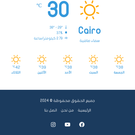
30
℃
38º - 29º
Cairo
37%
2.79 كيلومتر/ساعة
سماء صافية
42
39
38
38
38
℃
℃
℃
℃
℃
الجمعة
السبت
الأحد
الأثنين
الثلاثاء
جميع الحقوق محفوظة © 2024
الرئيسية
من نحن
اتصل بنا
فيسبوك
يوتيوب
انستقرام