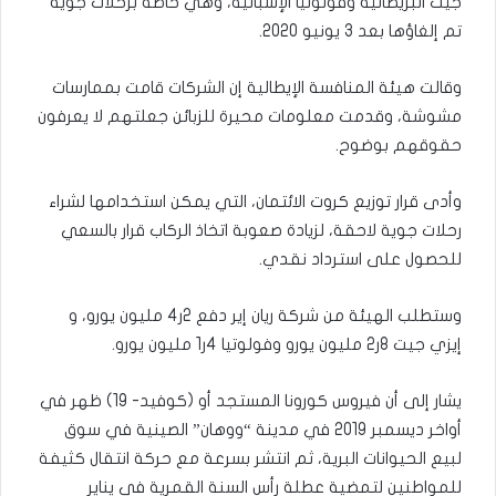
جيت البريطانية وفولوتيا الإسبانية، وهي خاصة برحلات جوية
تم إلغاؤها بعد 3 يونيو 2020.
وقالت هيئة المنافسة الإيطالية إن الشركات قامت بممارسات
مشوشة، وقدمت معلومات محيرة للزبائن جعلتهم لا يعرفون
حقوقهم بوضوح.
وأدى قرار توزيع كروت الائتمان، التي يمكن استخدامها لشراء
رحلات جوية لاحقة، لزيادة صعوبة اتخاذ الركاب قرار بالسعي
للحصول على استرداد نقدي.
وستطلب الهيئة من شركة ريان إير دفع 2ر4 مليون يورو، و
إيزي جيت 8ر2 مليون يورو وفولوتيا 4ر1 مليون يورو.
يشار إلى أن فيروس كورونا المستجد أو (كوفيد- 19) ظهر في
أواخر ديسمبر 2019 في مدينة “ووهان” الصينية في سوق
لبيع الحيوانات البرية، ثم انتشر بسرعة مع حركة انتقال كثيفة
للمواطنين لتمضية عطلة رأس السنة القمرية في يناير