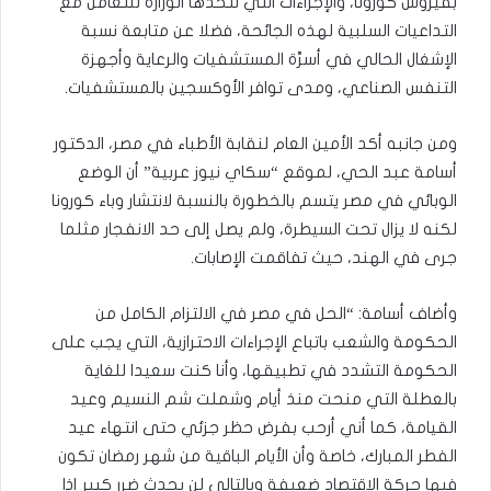
بفيروس كورونا، والإجراءات التي تتخذها الوزارة للتعامل مع
التداعيات السلبية لهذه الجائحة، فضلا عن متابعة نسبة
الإشغال الحالي في أسرَّة المستشفيات والرعاية وأجهزة
التنفس الصناعي، ومدى توافر الأوكسجين بالمستشفيات.
ومن جانبه أكد الأمين العام لنقابة الأطباء في مصر، الدكتور
أسامة عبد الحي، لموقع “سكاي نيوز عربية” أن الوضع
الوبائي في مصر يتسم بالخطورة بالنسبة لانتشار وباء كورونا
لكنه لا يزال تحت السيطرة، ولم يصل إلى حد الانفجار مثلما
جرى في الهند، حيث تفاقمت الإصابات.
وأضاف أسامة: “الحل في مصر في الالتزام الكامل من
الحكومة والشعب باتباع الإجراءات الاحترازية، التي يجب على
الحكومة التشدد في تطبيقها، وأنا كنت سعيدا للغاية
بالعطلة التي منحت منذ أيام وشملت شم النسيم وعيد
القيامة، كما أني أرحب بفرض حظر جزئي حتى انتهاء عيد
الفطر المبارك، خاصة وأن الأيام الباقية من شهر رمضان تكون
فيها حركة الاقتصاد ضعيفة وبالتالي لن يحدث ضرر كبير إذا