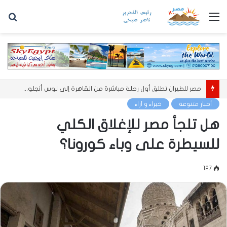
القائمة
بح
عن
مصر للطيران تطلق أول رحلة مباشرة من القاهرة إلى لوس أنجلوس بحضور السفير الأمريكي
أخبار متنوعة
خبراء و آراء
هل تلجأ مصر للإغلاق الكلي
للسيطرة على وباء كورونا؟
127