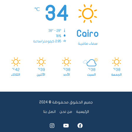
34
℃
38º - 29º
Cairo
18%
2.95 كيلومتر/ساعة
سماء صافية
42
39
38
38
38
℃
℃
℃
℃
℃
الجمعة
السبت
الأحد
الأثنين
الثلاثاء
جميع الحقوق محفوظة © 2024
الرئيسية
من نحن
اتصل بنا
فيسبوك
يوتيوب
انستقرام