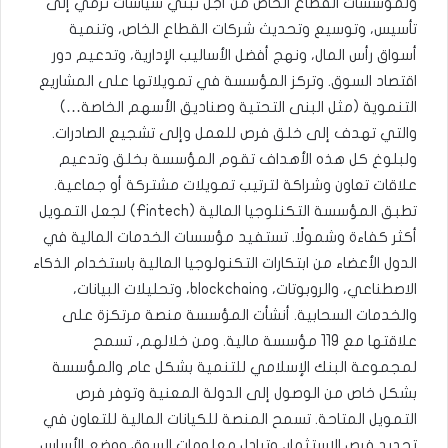
ولمؤسسات القطاع الخاص من أجل تبني سياسات ترمي إلى
تأسيس، وتوسيع وتحديث شركات القطاع الخاص، وتنمية
أسواق رأس المال، ونهج أفضل الأساليب الإدارية، وتدعيم دور
اقتصاد السوق. وتركز المؤسسة في تمويلاتها على المشاريع
التنموية (مثل البنى التحتية وصناديق الأسهم الخاصة…)
والتي تهدف إلى خلق فرص للعمل وإلى تشجيع الصادرات.
ولبلوغ كل هذه الأهداف تقوم المؤسسة بخلق وتدعيم
علاقات تعاون وشراكة لترتيب تمويلات مشتركة أو جماعية.
تطبق المؤسسة التكنلوجيا المالية (Fintech) لجعل التمويل
أكثر كفاءة وشمولًا. تستفيد مؤسسات الخدمات المالية في
الدول الأعضاء من ابتكارات التكنولوجيا المالية باستخدام الذكاء
الاصطناعي، والروبوتات، وblockchain، وتحليلات البيانات،
والخدمات السحابية. أنشأت المؤسسة منصة مرتكزة على
علاقتها مع 119 مؤسسة مالية. ومن خلالهم، تسمح
لمجموعة البنك الإسلامي للتنمية بشكل عام والمؤسسة
بشكل خاص من الوصول إلى الدولة المعنية وتوفر فرص
التمويل المتاحة. تسمح المنصة للكيانات المالية للتعاون في
تحديد فرص الاستثمار، وتبادل معلومات السوق ووضع الأساس