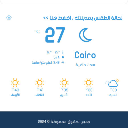
لحالة الطقس بمدينتك ، اضغط هنا >>
27
℃
27º - 27º
Cairo
57%
3.48 كيلومتر/ساعة
سماء صافية
43
41
39
38
39
℃
℃
℃
℃
℃
السبت
الأحد
الأثنين
الثلاثاء
الأربعاء
جميع الحقوق محفوظة © 2024