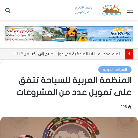
القائمة
بح
عن
مصر للطيران تطلق أول رحلة مباشرة من القاهرة إلى لوس أنجلوس بحضور السفير الأمريكي
السياحه العربيه
المنظمة العربية للسياحة تتفق
على تمويل عدد من المشروعات
125