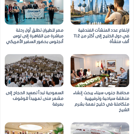
ارتفاع عدد المنشآت الفندقية
مصر للطيران تطلق أول رحلة
في دول الخليج إلى أكثر من 11.2
مباشرة من القاهرة إلى لوس
ألف منشأة
أنجلوس بحضور السفير الأمريكي
محافظ جنوب سيناء يبحث إنشاء
السعودية تبدأ تصعيد الحجاج إلى
منطقة سياحية وترفيهية
مشعر منى تمهيداً للوقوف
متكاملة في خليج نعمة بشرم
بعرفة
الشيخ