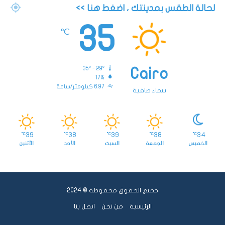
لحالة الطقس بمدينتك ، اضغط هنا >>
35
℃
35º - 29º
Cairo
17%
6.97 كيلومتر/ساعة
سماء صافية
39
38
39
38
34
℃
℃
℃
℃
℃
الخميس
الجمعة
السبت
الأحد
الأثنين
جميع الحقوق محفوظة © 2024
الرئيسية
من نحن
اتصل بنا