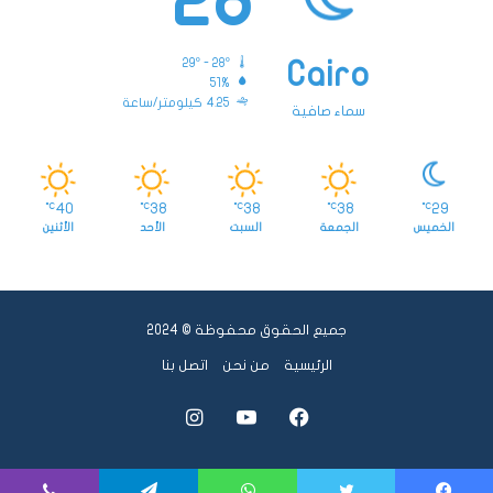
28
29º - 28º
Cairo
51%
4.25 كيلومتر/ساعة
سماء صافية
40
38
38
38
29
℃
℃
℃
℃
℃
الخميس
الجمعة
السبت
الأحد
الأثنين
جميع الحقوق محفوظة © 2024
الرئيسية
من نحن
اتصل بنا
فيسبوك
يوتيوب
انستقرام