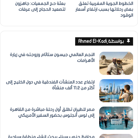
الخطوط الجوية المغربية تعلق
بعثة حج الجمعيات: جاهزون
بعض رحلاتها بسبب ارتفاع أسعار
لتصعيد الحجاج إلى عرفات
الوقود
بواسطة ِAhmed El-Kadi
النجم العالمي جيسون ستاثام وزوجته في زيارة
الأهرامات
ارتفاع عدد المنشآت الفندقية في دول الخليج إلى
أكثر من 11.2 ألف منشأة
مصر للطيران تطلق أول رحلة مباشرة من القاهرة
إلى لوس أنجلوس بحضور السفير الأمريكي
محافظ جنوب سيناء يبحث إنشاء منطقة سياحية