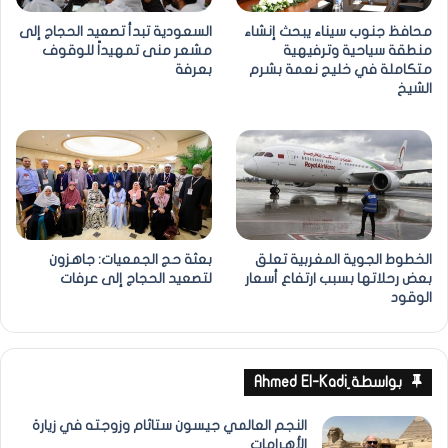
محافظ جنوب سيناء يبحث إنشاء
السعودية تبدأ تصعيد الحجاج إلى
منطقة سياحية وترفيهية
مشعر منى تمهيداً للوقوف
متكاملة في خليج نعمة بشرم
بعرفة
الشيخ
الخطوط الجوية المغربية تعلق
بعثة حج الجمعيات: جاهزون
بعض رحلاتها بسبب ارتفاع أسعار
لتصعيد الحجاج إلى عرفات
الوقود
بواسطة ِAhmed El-Kadi
النجم العالمي جيسون ستاثام وزوجته في زيارة
الأهرامات