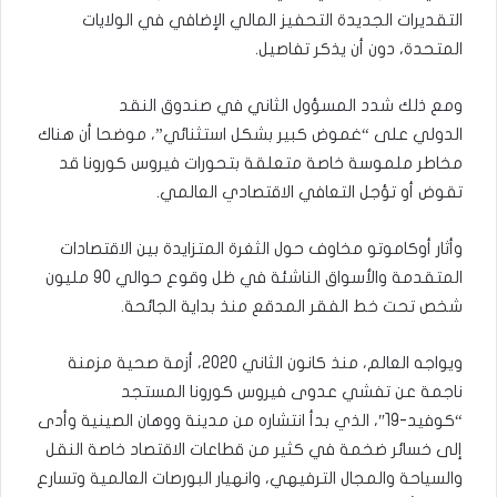
التقديرات الجديدة التحفيز المالي الإضافي في الولايات
المتحدة، دون أن يذكر تفاصيل.
ومع ذلك شدد المسؤول الثاني في صندوق النقد
الدولي على “غموض كبير بشكل استثنائي”، موضحا أن هناك
مخاطر ملموسة خاصة متعلقة بتحورات فيروس كورونا قد
تقوض أو تؤجل التعافي الاقتصادي العالمي.
وأثار أوكاموتو مخاوف حول الثغرة المتزايدة بين الاقتصادات
المتقدمة والأسواق الناشئة في ظل وقوع حوالي 90 مليون
شخص تحت خط الفقر المدقع منذ بداية الجائحة.
ويواجه العالم، منذ كانون الثاني 2020، أزمة صحية مزمنة
ناجمة عن تفشي عدوى فيروس كورونا المستجد
“كوفيد-19″، الذي بدأ انتشاره من مدينة ووهان الصينية وأدى
إلى خسائر ضخمة في كثير من قطاعات الاقتصاد خاصة النقل
والسياحة والمجال الترفيهي، وانهيار البورصات العالمية وتسارع