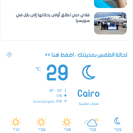
فلاي دبي تطلق أولى رحلاتها إلى بازل في
سويسرا
لحالة الطقس بمدينتك ، اضغط هنا >>
29
℃
29º - 29º
Cairo
51%
4.56 كيلومتر/ساعة
سماء صافية
41
39
38
39
29
℃
℃
℃
℃
℃