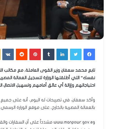
فيسبوك
تويتر
لينكدإن
بينتيريست
تابع محمد سعفان وزير القوى العاملة، مع مكاتب ال
نفسك” التي أطلقتها الوزارة لتسجيل العمالة المصرية 
احتياجاتهم وإزالة أي عائق أمامهم وتسهيل الاتصال ا
وأكد سعفان، في تصريحات له اليوم، أنه على جميع الع
بالعمالة المصرية بالخارج، على موقع الوزارة الرسمي من
www.manpowr.gov.eg مشدداً على أن ا