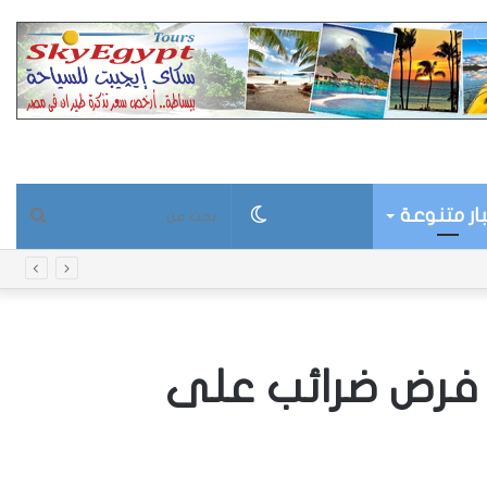
ار متنوعة
الوضع
بحث
المظلم
عن
 فرض ضرائب على