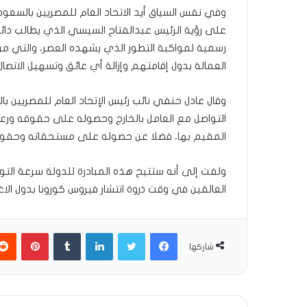
وفي نفس السياق أيد الاتحاد العام للمصريين بالسعود
على رؤية الرئيس عبدالفتاح السيسي الذي يطالب دائما
رسمية لمواكبة التطور الذي يشهده العصر، والتي من 
العمالة بدول إقامتهم وإزالة أي عائق وتسهيل الاتصال
وقال عادل حنفي نائب رئيس الإتحاد العام للمصريين با
التواصل مع العامل بالخارج وحصوله على حقوقه ورعاي
المقيم بها، فضلا عن حصوله على مستحقاته وحقوق
ولفت إلى أنه ستتيح هذه المبادرة للدولة سرعة الت
العالقين في وقت ذروة انتشار فيروس كورونا بدول الاغ
فيسبوك
تويتر
لينكدإن
بينتير
شاركها