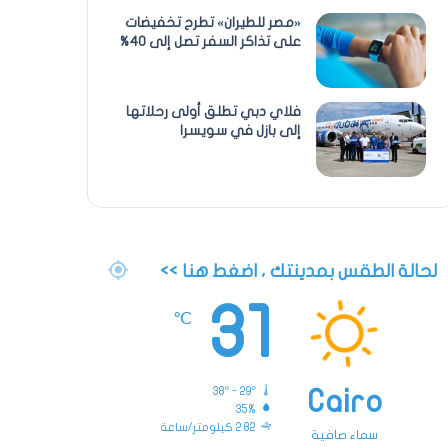
«مصر للطيران» تطرح تخفيضات
على تذاكر السفر تصل إلى 40%
فلاي دبي تطلق أولى رحلاتها
إلى بازل في سويسرا
لحالة الطقس بمدينتك ، اضغط هنا >>
31
℃
38º - 29º
Cairo
35%
2.82 كيلومتر/ساعة
سماء صافية