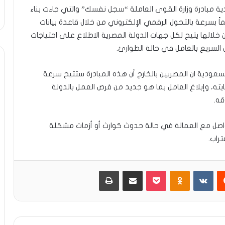
ية مبادرة وزارة القوى العاملة “سجل نفسك” والتي جاءت بناء
ً بسرعة بالتحول الرقمي الإلكتروني من خلال قاعدة بيانات
خلالها يتيح لكل جهات الدولة المصرية الاطلاع على احتياجات
 السريع بالعامل في حالة الطوارئ.
لسعودية ان المصريين بالخارج أن هذه المبادرة ستتيح سرعة
ته، وإبلاغ العامل بما هو جديد من فرص العمل بالدولة
ه.
واصل مع العمالة في حالة حدوث كوارث أو أزمات مشكلة
تراب.
يست
Odnoklassniki
بوكيت
مشاركة عبر البريد
طباعة