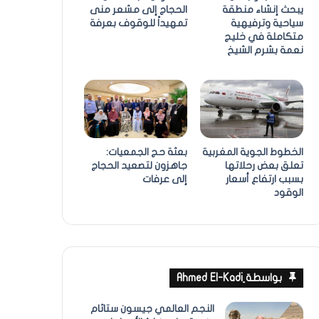
يبحث إنشاء منطقة
الحجاج إلى مشعر منى
سياحية وترفيهية
تمهيداً للوقوف بعرفة
متكاملة في خليج
نعمة بشرم الشيخ
الخطوط الجوية المغربية
بعثة حج الجمعيات:
تعلق بعض رحلاتها
جاهزون لتصعيد الحجاج
بسبب ارتفاع أسعار
إلى عرفات
الوقود
بواسطة ِAhmed El-Kadi
النجم العالمي جيسون ستاثام