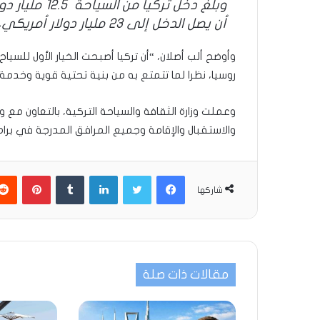
أن يصل الدخل إلى 23 مليار دولار أمريكي، في 2021”.
وأوضح ألب أصلان، “أن تركيا أصبحت الخيار الأول للسياح م
روسيا، نظرا لما تتمتع به من بنية تحتية قوية وخدمة
وعملت وزارة الثقافة والسياحة التركية، بالتعاون مع و
والاستقبال والإقامة وجميع المرافق المدرجة في برامج 
فيسبوك
تويتر
لينكدإن
بينتير
شاركها
مقالات ذات صلة