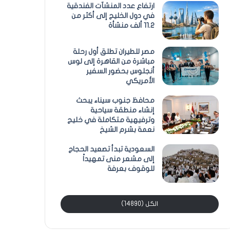
ارتفاع عدد المنشآت الفندقية
في دول الخليج إلى أكثر من
11.2 ألف منشأة
مصر للطيران تطلق أول رحلة
مباشرة من القاهرة إلى لوس
أنجلوس بحضور السفير
الأمريكي
محافظ جنوب سيناء يبحث
إنشاء منطقة سياحية
وترفيهية متكاملة في خليج
نعمة بشرم الشيخ
السعودية تبدأ تصعيد الحجاج
إلى مشعر منى تمهيداً
للوقوف بعرفة
الكل (14890)