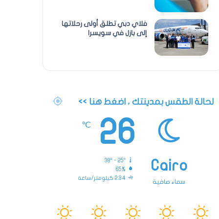
فلاي دبي تطلق أولى رحلاتها
إلى بازل في سويسرا
لحالة الطقس بمدينتك ، اضغط هنا >>
26
℃
38º - 25º
Cairo
65%
2.34 كيلومتر/ساعة
سماء صافية