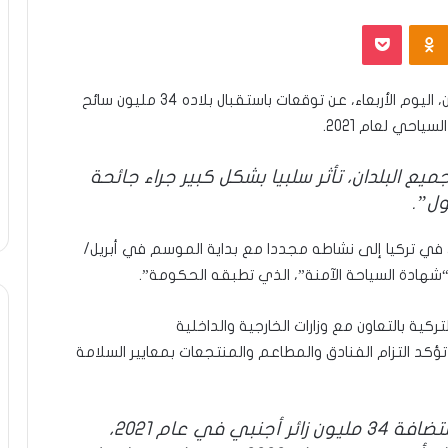
Odnoklassniki
بوكيت
أعلن نائب وزير السياحة والثقافة التركية، نادر ألب أصلان، اليوم الأربعاء، عن توقعات باستقبال بلاده 34 مليون سائح
ع البلدان، تأثر سلبيا بشكل كبير جراء جائحة
ول”.
 في تركيا إلى نشاطه مجددا مع بداية الموسم في أبريل/
 “شهادة السياحة الآمنة”، الذي تطبقه الحكومة”.
ركية بالتعاون مع وزارات الخارجية والداخلية
 التزام الفنادق والمطاعم والمنتجعات بمعايير السلامة
وأشار ألب أصلان، إلى “أن بلاده تتوقع استضافة 34 مليون زائر أجنبي في عام 2021،