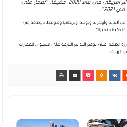
وبلغ دخل تركيا من السياحة 12.5 مليار دولار أمريكي في عام 2020، مضيفا: “نعمل على
ن ألمانيا وأوكرانيا وبولندا وبريطانيا وهولندا، بالإضافة إلى
 فندقية متميزة”.
زارة الصحة، على توفير التدابير اللاّزمة على مستوى المطارات
الزيارات.
يست
Odnoklassniki
بوكيت
مشاركة عبر البريد
طباعة