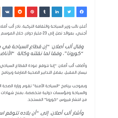
فيسبوك
تويتر
لينكدإن
بينتيريست
أجنبي، بعوائد تصل إلى 23 مليار دولار، خلال الموسم السياحي لعام 2021.
وقال ألب أصلان: “إن قطاع السياحة في جمي
“كورونا”، وفقا لما نقلته وكالة “الأناض
وأضاف ألب أصلان: “إننا نتوقع عودة القطاع السياحي
نيسان المقبل، بفضل التدابير الصحية الصارمة وبرنامج
وبموجب برنامج “السياحة الآمنة” تقوم وزارة الصحة الت
والسياحة ومؤسسات دولية متخصصة، بمنح شهادات تؤكد
من انتشار فيروس “كورونا” المستجد.