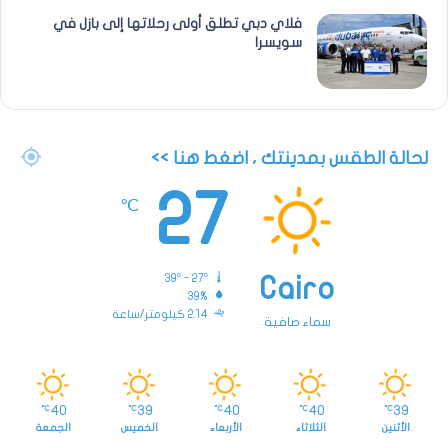
فلاي دبي تطلق أولى رحلاتها إلى بازل في
سويسرا
لحالة الطقس بمدينتك ، اضغط هنا >>
27
℃
39º - 27º
Cairo
39%
2.14 كيلومتر/ساعة
سماء صافية
40
39
40
40
39
℃
℃
℃
℃
℃
الأثنين
الثلاثاء
الأربعاء
الخميس
الجمعة