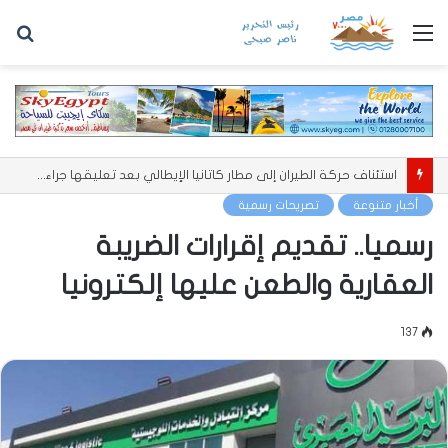
القائمة
بح
عن
استئناف حركة الطيران إلى مطار كاتانيا الإيطالي بعد تعليقها جراء بركان إتنا
أخبار متنوعة
تصريحات رسمية
رسميا.. تقديم إقرارات الضريبة
العقارية والطعن عليها إلكترونيا
137