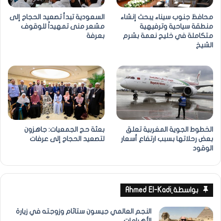
محافظ جنوب سيناء يبحث إنشاء
السعودية تبدأ تصعيد الحجاج إلى
منطقة سياحية وترفيهية
مشعر منى تمهيداً للوقوف
متكاملة في خليج نعمة بشرم
بعرفة
الشيخ
الخطوط الجوية المغربية تعلق
بعثة حج الجمعيات: جاهزون
بعض رحلاتها بسبب ارتفاع أسعار
لتصعيد الحجاج إلى عرفات
الوقود
بواسطة ِAhmed El-Kadi
النجم العالمي جيسون ستاثام وزوجته في زيارة
الأهرامات