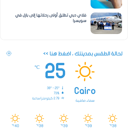
فلاي دبي تطلق أولى رحلاتها إلى بازل في
سويسرا
لحالة الطقس بمدينتك ، اضغط هنا >>
25
℃
38º - 25º
Cairo
73%
2.79 كيلومتر/ساعة
سماء صافية
40
38
39
39
38
℃
℃
℃
℃
℃