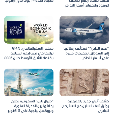
فصلية بفعل ارتفاع تكاليف
جديدة لمدة 14 يوما بدون رسوم.
الوقود وانخفاض أسعار التذاكر
“مصر للطيران” تستأنف رحلاتها
مجلس السفرالعالمي: 14.5%
إلى السودان.. تخفيضات كبيرة
تراجعا في مساهمة السياحة
على أسعار التذاكر
باقتصاد الشرق الأوسط خلال 2026
كشف أثري جديد بالدقهلية
“طيران ناس” السعودية تطلق
يوثق آلاف السنين من الاستيطان
رحلاتها بين المدينة المنورة
البشري
وبروكسل ببلجيكا في 5 أكتوبر