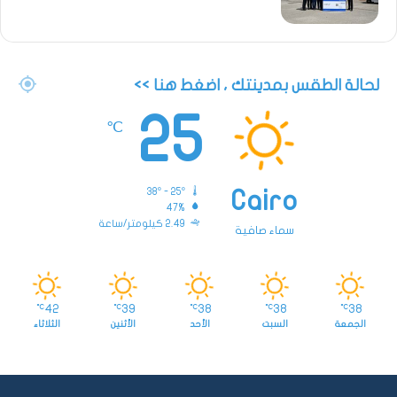
لحالة الطقس بمدينتك ، اضغط هنا >>
25
℃
38º - 25º
Cairo
47%
2.49 كيلومتر/ساعة
سماء صافية
42
39
38
38
38
℃
℃
℃
℃
℃
الجمعة
السبت
الأحد
الأثنين
الثلاثاء