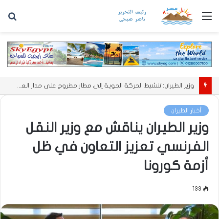
القائمة
بح
عن
سكان مايوركا الإسبانية يتظاهرون ضد تدفقات السياحة الضخمة
أخبار الطيران
وزير الطيران يناقش مع وزير النقل
الفرنسي تعزيز التعاون في ظل
أزمة كورونا
133