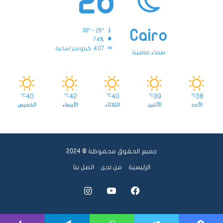
26
38º - 26º
Cairo
74%
4.07 كيلومتر/ساعة
سماء صافية
40
42
40
39
38
℃
℃
℃
℃
℃
الأحد
الأثنين
الثلاثاء
الأربعاء
الخميس
جميع الحقوق محفوظة © 2024
الرئيسية
من نحن
اتصل بنا
فيسبوك
يوتيوب
انستقرام