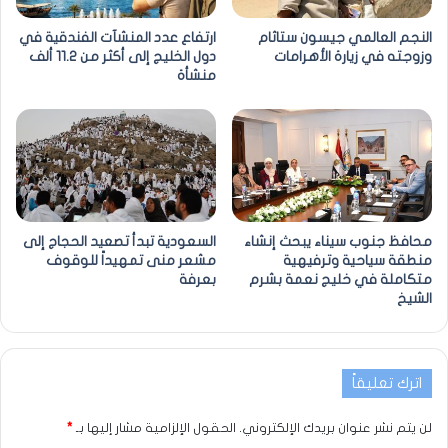
النجم العالمي جيسون ستاثام
ارتفاع عدد المنشآت الفندقية في
وزوجته في زيارة الأهرامات
دول الخليج إلى أكثر من 11.2 ألف
منشأة
محافظ جنوب سيناء يبحث إنشاء
السعودية تبدأ تصعيد الحجاج إلى
منطقة سياحية وترفيهية
مشعر منى تمهيداً للوقوف
متكاملة في خليج نعمة بشرم
بعرفة
الشيخ
اترك تعليقاً
لن يتم نشر عنوان بريدك الإلكتروني.
الحقول الإلزامية مشار إليها بـ
*