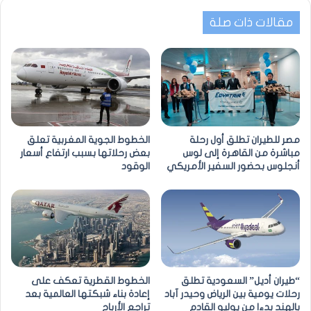
مقالات ذات صلة
مصر للطيران تطلق أول رحلة
الخطوط الجوية المغربية تعلق
مباشرة من القاهرة إلى لوس
بعض رحلاتها بسبب ارتفاع أسعار
أنجلوس بحضور السفير الأمريكي
الوقود
“طيران أديل” السعودية تطلق
الخطوط القطرية تعكف على
رحلات يومية بين الرياض وحيدر آباد
إعادة بناء شبكتها العالمية بعد
بالهند بدءا من يوليو القادم
تراجع الأرباح