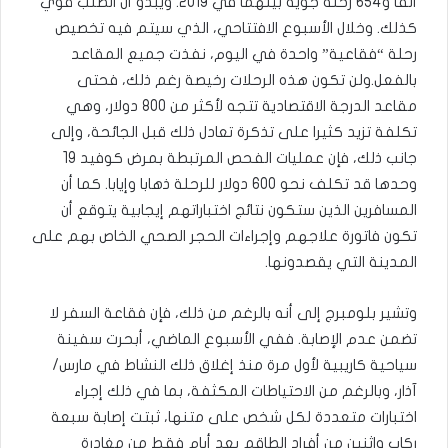
ألفا و654 رحلة جوية بينهما في 2019. ويبدو أن الطلب قوي
كذلك. وخلال الأسبوع الافتتاحي، الذي سيتم فيه تخصيص
رحلة “فقاعية” واحدة في اليوم، نفذت جميع المقاعد
بالفعل.ولن تكون هذه الرحلات رخيصة رغم ذلك، فحتى
مقاعد الدرجة الاقتصادية تتجه لأكثر من 800 دولار، وهي
تكلفة تزيد كثيرا على تذكرة تعادل ذلك قبل الجائحة، وإلى
جانب ذلك، فإن عمليات الفحص المرتبطة بمرض كوفيد 19
وحدها قد تكلف نحو 600 دولار للرحلة ذهابا وإيابا. كما أن
المسافرين الذين ستكون نتائج اختباراتهم إيجابية يتوقع أن
تكون فاتورة علاجهم وإجراءات الحجر الصحي الخاص بهم على
المدينة التي يقصدونها.
وتشير بلومبرج إلى أنه بالرغم من ذلك، فإن فقاعة السفر لا
تضمن عدم الإصابة. ففي الأسبوع الماضي، أبحرت سفينة
سياحية كاريبية لأول مرة منذ إغلاق ذلك النشاط في مارس/
آذار، وبالرغم من الاحتياطات المكثفة، بما في ذلك إجراء
اختبارات متعددة لكل شخص على متنها، ثبتت إصابة سبعة
ركاب واثنين من أفراد الطاقم بعد أيام فقط من مغادرة