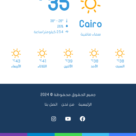
35
38º - 28º
Cairo
26%
2.54 كيلومتر/ساعة
سماء صافية
43
41
39
38
38
℃
℃
℃
℃
℃
السبت
الأحد
الأثنين
الثلاثاء
الأربعاء
جميع الحقوق محفوظة © 2024
الرئيسية
من نحن
اتصل بنا
فيسبوك
يوتيوب
انستقرام