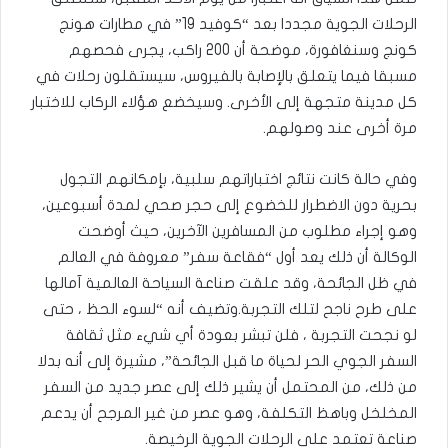
الرحلات الجوية مجددا بعد “كوفيد 19” في مطارات هونج
كونج وسنغافورة، موضحة أن 200 راكب، يجرى فحصهم
مسبقا فيما يتعلق بالإصابة بالفيروس، سيستقلون رحلات في
كل مدينة متجهة إلى الأخرى. وسيخضع هؤلاء الركاب للاختبار
مرة أخرى عند وصولهم.
وفي حالة كانت نتائج اختباراتهم سلبية، بإمكانهم التجول
بحرية دون الاضطرار للخضوع إلى حجر صحي لمدة أسبوعين،
وهو إجراء مطلوب من المسافرين الآخرين، حيث أوضحت
الوكالة أن ذلك يعد أول “فقاعة سفر” معروفة في العالم
في ظل الجائحة، وقد علقت صناعة السياحة العالمية آمالها
على طرح ناجح لتلك التجربة.وتضيف أنه “لسوء الحظ ، حتى
لو نجحت التجربة ، فلن تبشر بعودة أي شيء مثل ثقافة
السفر الجوي الحر لحياة ما قبل الجائحة”، مشيرة إلى أنه بدلا
من ذلك، من المحتمل أن يشير ذلك إلى عصر جديد من السفر
المخلخل وباهظ التكلفة، وهو عصر من غير المرجح أن يدعم
صناعة تعتمد على الرحلات الجوية الرخيصة.