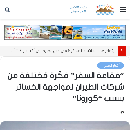
القائمة
بح
عن
ارتفاع عدد المنشآت الفندقية في دول الخليج إلى أكثر من 11.2 ألف منشأة
أخبار الطيران
“فقاعة السفر” فكّرة مُختلفة من
شركات الطيران لمواجهة الخسائر
بسبب “كورونا”
128