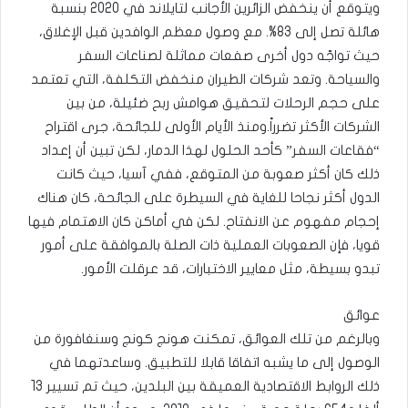
ويتوقع أن ينخفض الزائرين الأجانب لتايلاند في 2020 بنسبة
هائلة تصل إلى 83%. مع وصول معظم الوافدين قبل الإغلاق،
حيث تواجّه دول أخرى صفعات مماثلة لصناعات السفر
والسياحة. وتعد شركات الطيران منخفض التكلفة، التي تعتمد
على حجم الرحلات لتحقيق هوامش ربح ضئيلة، من بين
الشركات الأكثر تضرراً.ومنذ الأيام الأولى للجائحة، جرى اقتراح
“فقاعات السفر” كأحد الحلول لهذا الدمار، لكن تبين أن إعداد
ذلك كان أكثر صعوبة من المتوقع، ففي آسيا، حيث كانت
الدول أكثر نجاحا للغاية في السيطرة على الجائحة، كان هناك
إحجام مفهوم عن الانفتاح. لكن في أماكن كان الاهتمام فيها
قويا، فإن الصعوبات العملية ذات الصلة بالموافقة على أمور
تبدو بسيطة، مثل معايير الاختبارات، قد عرقلت الأمور.
عوائق
وبالرغم من تلك العوائق، تمكنت هونج كونج وسنغافورة من
الوصول إلى ما يشبه اتفاقا قابلا للتطبيق. وساعدتهما في
ذلك الروابط الاقتصادية العميقة بين البلدين، حيث تم تسيير 13