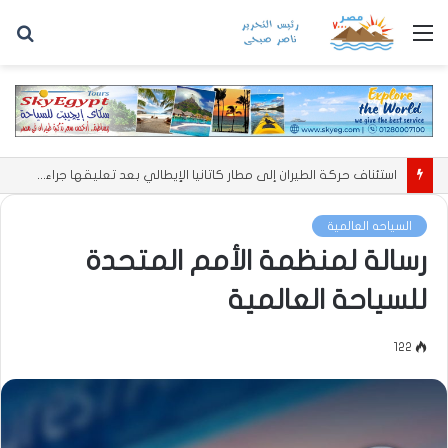
القائمة
بح
عن
استئناف حركة الطيران إلى مطار كاتانيا الإيطالي بعد تعليقها جراء بركان إتنا
السياحه العالمية
رسالة لمنظمة الأمم المتحدة
للسياحة العالمية
122