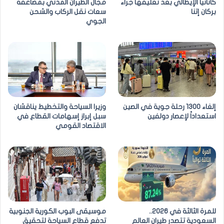
كاتانيا الإيطالي بعد تعليقها جراء
مجال الطيران المدني بمضاعفة
بركان إتنا
سعات نقل الركاب والشحن
الجوي
إلغاء 1300 رحلة جوية في الصين
وزيرا السياحة والتخطيط يناقشان
استعداداً لإعصار دولفين
سبل إبراز إسهامات القطاع في
الاقتصاد القومي
للمرة الثالثة في 2026..
موسيقى البوب الكورية الجنوبية
السعودية تتصدر طيران العالم
تدفع قطاع السياحة لتحقيق